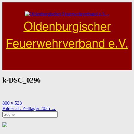
Skip
to
content
Oldenburgischer
Feuerwehrverband e.V.
k-DSC_0296
Full
800 × 533
size
Post
Bilder 21. Zeltlager 2025
→
navigation